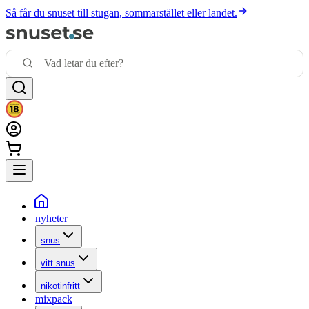
Så får du snuset till stugan, sommarstället eller landet.
|
nyheter
|
snus
|
vitt snus
|
nikotinfritt
|
mixpack