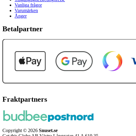
Vanliga frågor
Varumärken
Ånger
Betalpartner
Fraktpartners
Copyright © 2026
Snuset.se
Get this Globe AB Västra Långgatan 41 A 619 35