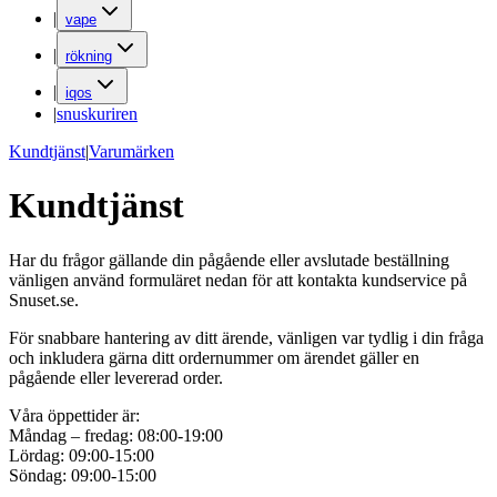
|
vape
|
rökning
|
iqos
|
snuskuriren
Kundtjänst
|
Varumärken
Kundtjänst
Har du frågor gällande din pågående eller avslutade beställning
vänligen använd formuläret nedan för att kontakta kundservice på
Snuset.se.
För snabbare hantering av ditt ärende, vänligen var tydlig i din fråga
och inkludera gärna ditt ordernummer om ärendet gäller en
pågående eller levererad order.
Våra öppettider är:
Måndag – fredag: 08:00-19:00
Lördag: 09:00-15:00
Söndag: 09:00-15:00