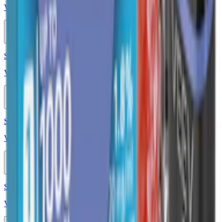
Vont Nova Bubblegum 1000 20mg
10-pack
619,50 kr
Köp
Styrka 20 mg · 1000 Puffar
Vont Nova Cotton Candy 1000 20mg
10-pack
815,50 kr
Köp
Styrka 20 mg · 1100 Puffar
Veev Now Ultra Grape 1100 20mg
10-pack
699 kr
Köp
Styrka 20 mg · 1000 Puffar
Vont Pod Lemon Lime 1000 20mg