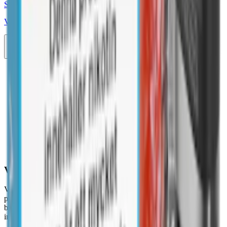
Styrka 20 mg · 1000 Puffar
Veev One Pod Blue Raspberry 1000 20mg
10-pack
439,90 kr
Köp
Föregående
1
2
3
4
Fler sidor
10
Nästa
Vad är vape?
Vape är ett vanligt samlingsnamn för e-cigaretter och liknande
produkter. En vape fungerar genom att en vätska värms upp och
bildar ånga som inhaleras genom ett munstycke. Vätskan kan
innehålla nikotin och anges då med nikotinhalt, vanligtvis i mg/ml.