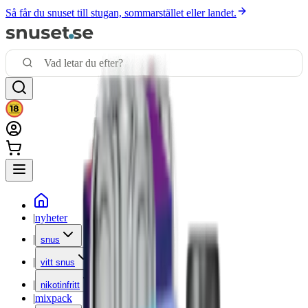
Så får du snuset till stugan, sommarstället eller landet.
|
nyheter
|
snus
|
vitt snus
|
nikotinfritt
|
mixpack