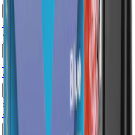
10-pack
689,50 kr
Köp
Styrka 20 mg · 1100 Puffar
Veev Now Ultra Strawberry 1100 20mg
10-pack
699 kr
Köp
Styrka 20 mg · 1100 Puffar
Veev Now Ultra Gold Tobacco 1100 20mg
10-pack
699 kr
Köp
Styrka 20 mg · 800 Puffar
Vont Cube Black Edition Citrus Rose 800 20mg
10-pack
689,50 kr
Köp