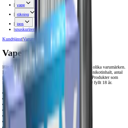
|
vape
|
rökning
|
iqos
|
snuskuriren
Kundtjänst
|
Varumärken
Vape & e-cigg
Här finns vape, e-cigaretter och engångsvape från olika varumärken.
I produktlistan kan du jämföra uppgifter som pris, nikotinhalt, antal
puffar, smakbenämning och tekniska egenskaper. Produkter som
innehåller nikotin säljs endast till personer som har fyllt 18 år.
disposable-vape
(
152
)
vape-podsystem
(
49
)
nicotine-free-vape
(
7
)
600-puffs
(
62
)
1000-puffs
(
49
)
800-puffs
(
38
)
okand
(
28
)