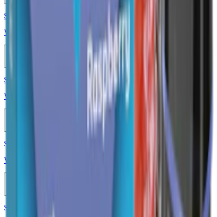
Styrka 20 mg · 800 Puffar
Vont Cube Havana Cola 800 20mg
10-pack
689,50 kr
Köp
Styrka 20 mg · 1000 Puffar
Vont Nova Visby 1000 20mg
10-pack
619,50 kr
Köp
Styrka 20 mg · 1000 Puffar
Vont Nova Berry Lemonade 1000 20mg
10-pack
619,50 kr
Köp
Styrka 20 mg · 1000 Puffar