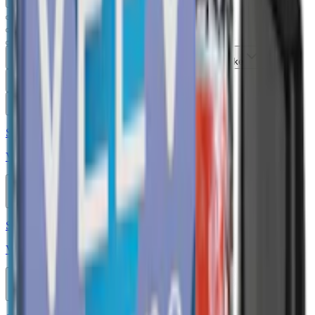
Typ
Format
Styrka
Smak
Märke
Pris
Relevans
Alla filter
Styrka 20 mg · 800 Puffar
Vont Cube Cotton Candy 800 20mg
10-pack
689,50 kr
Köp
Styrka 20 mg · 1000 Puffar
Vont Nova Pink Lemonade 1000 20mg
10-pack
619,50 kr
Köp