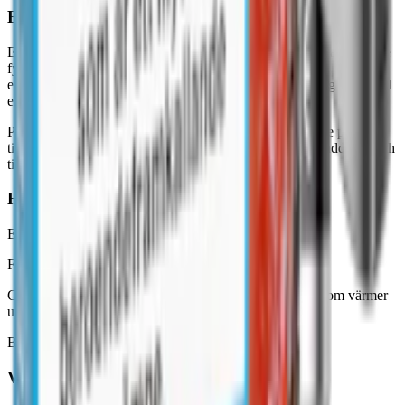
Engångsvape och andra modeller
En engångsvape är en e-cigarett som är färdig att användas och inte
fylls på. När produkten är slut ska den lämnas till
elektronikåtervinning. Det finns även andra typer av e-cigaretter, till
exempel modeller med patron eller påfyllningsbehållare.
På produktsidorna anges de uppgifter som gäller för varje produkt,
till exempel vätskevolym, batterikapacitet, antal puffar, laddning och
tillverkare.
Hur fungerar en vape?
En vape av tre huvudkomponenter:
Förångare (tank eller patron) som innehåller e-juice.
Coil med bomull som absorberar e-juicen och en spole som värmer
upp och omvandlar vätskan till ånga.
Batteri som genererar värmen.
Vape – olika modeller och varianter