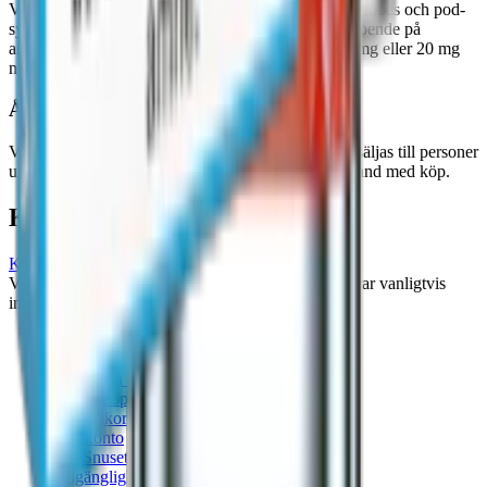
Vapes finns i olika modeller, som vapepennor, bars, tubes och pod-
system. De varierar i storlek, form och funktion beroende på
användarens behov och preferenser. Finns med 10 mg eller 20 mg
nikotin per ml.
Åldersgräns
Vape, e-cigaretter och påfyllningsbehållare får inte säljas till personer
under 18 år. Ålderskontroll kan genomföras i samband med köp.
Kundservice
Kontakta oss
Våra öppettider är: Alla dagar 08:00 - 18:00 Vi svarar vanligtvis
inom 24 timmar på vardagar.
18-årsgräns
Cookiepolicy
Frakt- och leveransvillkor
Integritetspolicy
Köpvillkor
Mitt konto
Om Snuset.se
Tillgänglighetsredogörelse