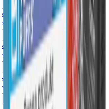
10-pack
649,50 kr
Köp
Styrka 20 mg · 1000 Puffar
Vont Pod Creamy Strawberry 1000 20mg
10-pack
649,50 kr
Köp
Styrka Nikotinfri · 800 Puffar
Vont Cube Creamy Strawberry 800 0mg
10-pack
689,50 kr
Köp
Styrka 20 mg · 800 Puffar
Vont Cube Cherry Berry 800 20mg
10-pack
689,50 kr
Köp