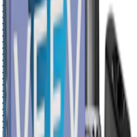
1100-puffs
(
7
)
20mg
(
143
)
14mg
(
8
)
10mg
(
7
)
145mg
(
7
)
zero-nicotine
(
7
)
18mg
(
6
)
okand
(
6
)
berry
(
8
)
fruit
(
7
)
floral
(
1
)
other-flavor
(
1
)
vont-vape
(
52
)
veev
(
26
)
lost-mary
(
23
)
vozol
(
20
)
ske-crystal-bar-vape
(
19
)
salt-cristallite
(
16
)
kubik
(
12
)
nexione-salt
(
10
)
blu-bar
(
4
)