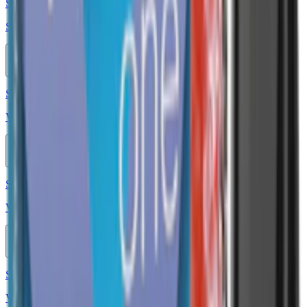
Styrka 20 mg · 800 Puffar
Salt Cristallite Watermelon Ice 800 20mg
10-pack
799,90 kr
Köp
Styrka 20 mg · 800 Puffar
Vont Cube Black Edition Sweet Mango 800 20mg
10-pack
689,50 kr
Köp
Styrka 20 mg · 800 Puffar
Vont Cube Fresh Mint 800 20mg
10-pack
689,50 kr
Köp
Styrka 20 mg · 800 Puffar
Vont Cube Bubblegum 800 20mg