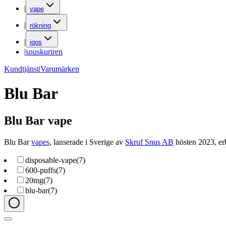
|
vape
|
rökning
|
iqos
|
snuskuriren
Kundtjänst
|
Varumärken
Blu Bar
Blu Bar vape
Blu Bar
vapes
, lanserade i Sverige av
Skruf Snus AB
hösten 2023, erb
disposable-vape
(
7
)
600-puffs
(
7
)
20mg
(
7
)
blu-bar
(
7
)