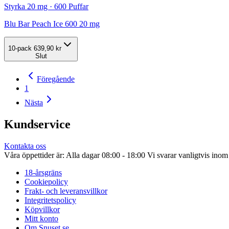
Styrka 20 mg · 600 Puffar
Blu Bar Peach Ice 600 20 mg
10-pack
639,90 kr
Slut
Föregående
1
Nästa
Kundservice
Kontakta oss
Våra öppettider är: Alla dagar 08:00 - 18:00 Vi svarar vanligtvis ino
18-årsgräns
Cookiepolicy
Frakt- och leveransvillkor
Integritetspolicy
Köpvillkor
Mitt konto
Om Snuset.se