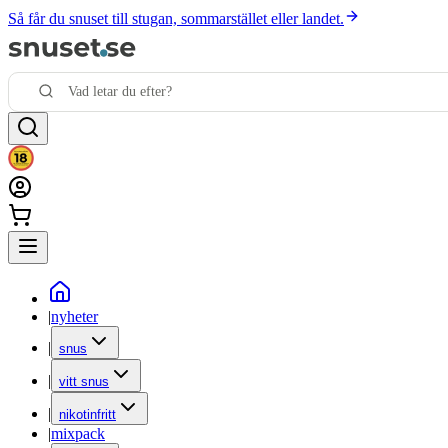
Så får du snuset till stugan, sommarstället eller landet.
|
nyheter
|
snus
|
vitt snus
|
nikotinfritt
|
mixpack