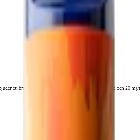
juder ett brett sortiment av
engångsvapes
med 2 ml e-juice och 20 mg/m