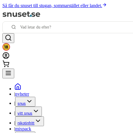
Så får du snuset till stugan, sommarstället eller landet.
|
nyheter
|
snus
|
vitt snus
|
nikotinfritt
|
mixpack