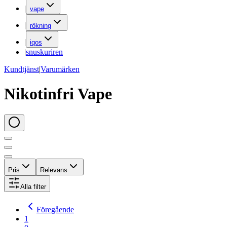
|
vape
|
rökning
|
iqos
|
snuskuriren
Kundtjänst
|
Varumärken
Nikotinfri Vape
Pris
Relevans
Alla filter
Föregående
1