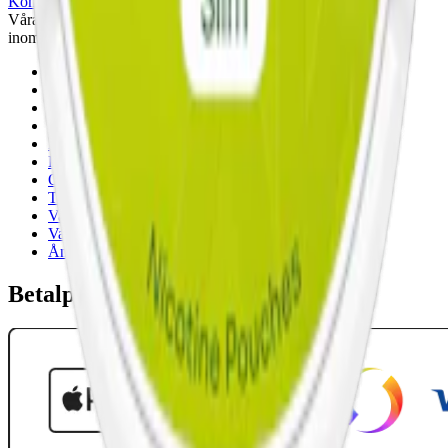
Kontakta oss
Våra öppettider är: Alla dagar 08:00 - 18:00 Vi svarar vanligtvis
inom 24 timmar på vardagar.
18-årsgräns
Cookiepolicy
Frakt- och leveransvillkor
Integritetspolicy
Köpvillkor
Mitt konto
Om Snuset.se
Tillgänglighetsredogörelse
Vanliga frågor
Varumärken
Ånger
Betalpartner