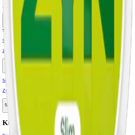
Zyn Red Berry Fizz Slim 2
5-pack
142,50 kr
Köp
Stark
Styrka Stark · Slim
Zyn Red Berry Fizz Slim 4
10-pack
289,90 kr
Köp
Styrka Normal · Slim
Zyn Citrus Slim 3
5-pack
142,90 kr
Köp
Kundservice