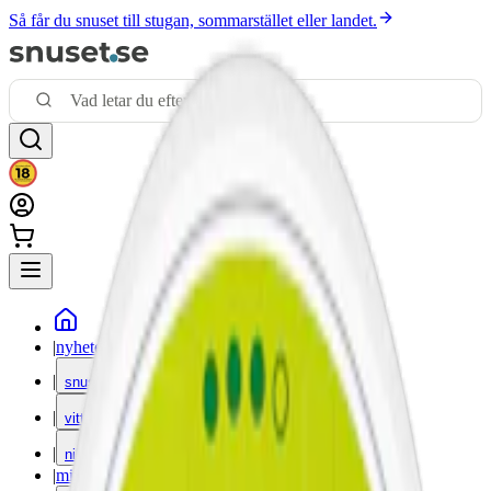
Så får du snuset till stugan, sommarstället eller landet.
|
nyheter
|
snus
|
vitt snus
|
nikotinfritt
|
mixpack