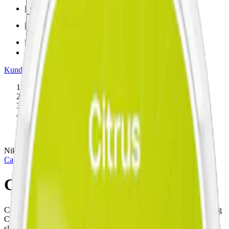
|
vape
|
rökning
|
iqos
|
snuskuriren
Kundtjänst
|
Varumärken
Produkter
/
Cannadips
/
Nikotinfritt
/
CBD Snus
/
Slim
/
Nikotinfri
Nikotinfri
Cannadips
Cannadips Blue Razz CBD
Cannadips Blue Razz CBD är ett nikotinfritt CBD-snus med 50 mg
CBD per prilla. Smak av blå hallon och syrliga bärtoner i diskreta
slim-prillor. OBS! Ny design på dosan.