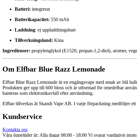
Batteri:
integrerat
Batterikapacitet:
550 mAh
Laddning
: ej uppladdningsbart
Tillverkningsland:
Kina
Ingredienser:
propylenglykol (E1520, propan-1,2-diol), aromer, vegeta
Om Elfbar Blue Razz Lemonade
Elfbar Blue Razz Lemonade är en engångsvape med smak av blå hallon 
Produkten ger upp till 600 bloss och är utformad för omedelbar använd
hanteras som elektronikavfall efter användning.
Elfbar tillverkas åt Skandi Vape AB. I varje förpackning medföljer ett
Kundservice
Kontakta oss
Våra öppettider är: Alla dagar 08:00 - 18:00 Vi svarar vanligtvis ino