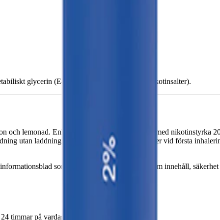
biliskt glycerin (E422, glycerol) samt nikotin (nikotinsalter).
och lemonad. Enheten innehåller 2 ml e-vätska med nikotinstyrka 20 mg
ning utan laddning eller påfyllning. Aktivering sker vid första inhale
 informationsblad som ger fullständig information om innehåll, säkerhet
m 24 timmar på vardagar.