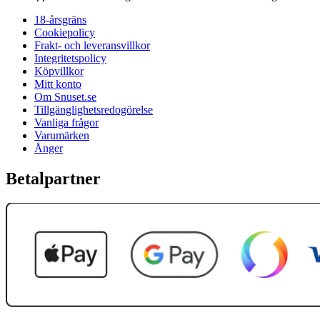
18-årsgräns
Cookiepolicy
Frakt- och leveransvillkor
Integritetspolicy
Köpvillkor
Mitt konto
Om Snuset.se
Tillgänglighetsredogörelse
Vanliga frågor
Varumärken
Ånger
Betalpartner