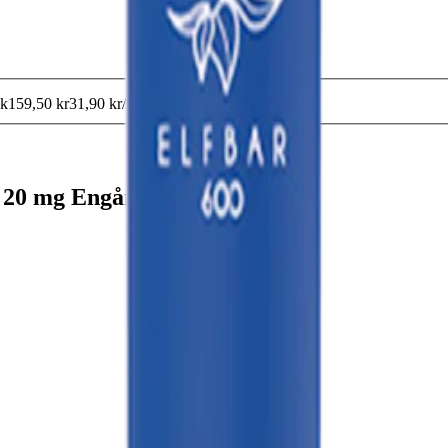
ck
159,50 kr
31,90 kr
/st
10-pack
309 kr
30,90 kr
/st
 20 mg Engångsvape