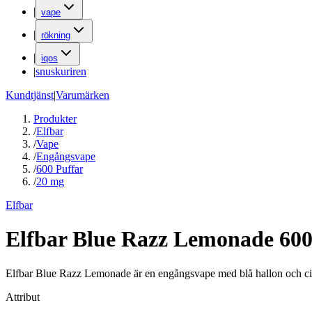
|
vape
|
rökning
|
iqos
|
snuskuriren
Kundtjänst
|
Varumärken
Produkter
/
Elfbar
/
Vape
/
Engångsvape
/
600 Puffar
/
20 mg
Elfbar
Elfbar Blue Razz Lemonade 60
Elfbar Blue Razz Lemonade är en engångsvape med blå hallon och citr
Attribut