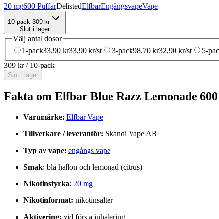
20 mg
600 Puffar
Delisted
Elfbar
Engångsvape
Vape
10-pack
309 kr
Slut i lager
Välj antal dosor
1-pack
33,90 kr
33,90 kr
/st
3-pack
98,70 kr
32,90 kr
/st
5-pa
309 kr
/
10-pack
Slut i lager
Fakta om Elfbar Blue Razz Lemonade 600
Varumärke:
Elfbar Vape
Tillverkare / leverantör:
Skandi Vape AB
Typ av vape:
engångs vape
Smak:
blå hallon och lemonad (citrus)
Nikotinstyrka
:
20 mg
Nikotinformat:
nikotinsalter
Aktivering:
vid första inhalering