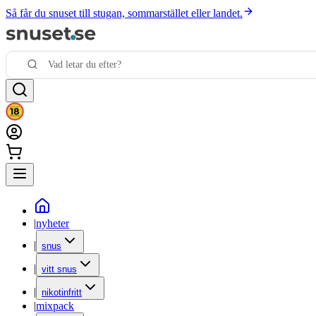
Så får du snuset till stugan, sommarstället eller landet.
|
nyheter
|
snus
|
vitt snus
|
nikotinfritt
|
mixpack