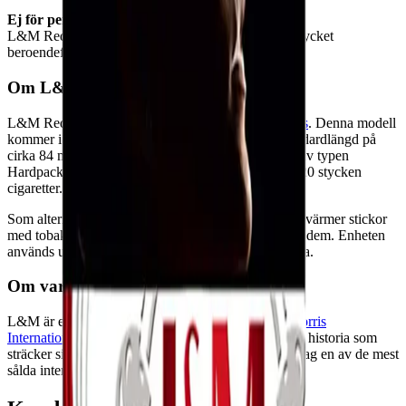
Ej för personer under 18 år.
L&M Red Label KS innehåller nikotin som är ett mycket
beroendeframkallande ämne.
Om L&M Red Label King Size
L&M Red Label KS är en cigarett från
Philip Morris
. Denna modell
kommer i formatet King Size, vilket innebär en standardlängd på
cirka 84 mm. Produkten levereras i en förpackning av typen
Hardpack och varje enskild förpackning innehåller 20 stycken
cigaretter.
Som alternativ finns
IQOS ILUMA
, ett system som värmer stickor
med tobak och/eller nikotin i stället för att förbränna dem. Enheten
används utan öppen låga och ger ingen rök eller aska.
Om varumärket L&M
L&M är ett cigarettmärke som idag ägs av
Philip Morris
International
. Varumärket har en lång dokumenterad historia som
sträcker sig tillbaka till slutet av 1800-talet och är i dag en av de mest
sålda internationella cigaretterna.