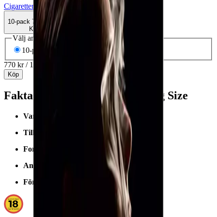
Cigaretter
King Size
L&M
Rökning
10-pack
770 kr
Köp
Välj antal dosor
10-pack
770 kr
77 kr
/st
770 kr
/
10-pack
Köp
Fakta om L&M Red Label King Size
Varumärke:
L&M
Tillverkare:
PMI/Philip Morris
Format/storlek:
King Size
Antal per förpackning:
20 st
Förpackning:
Hårdpack