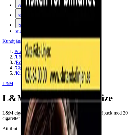
|
vape
|
rökning
|
iqos
|
snuskuriren
Kundtjänst
|
Varumärken
Produkter
/
L&M
/
Rökning
/
Cigaretter
/
King Size
L&M
L&M Red Label King Size
L&M cigaretter i king size-format. Kommer i ett hårdpack med 20
cigaretter per förpackning.
Attribut