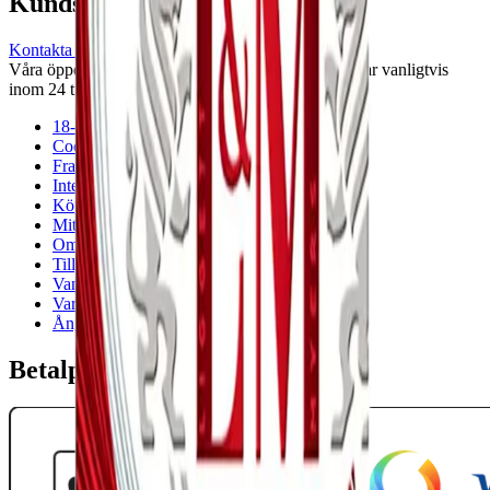
Kundservice
Kontakta oss
Våra öppettider är: Alla dagar 08:00 - 18:00 Vi svarar vanligtvis
inom 24 timmar på vardagar.
18-årsgräns
Cookiepolicy
Frakt- och leveransvillkor
Integritetspolicy
Köpvillkor
Mitt konto
Om Snuset.se
Tillgänglighetsredogörelse
Vanliga frågor
Varumärken
Ånger
Betalpartner