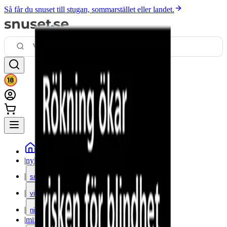
Så får du snuset till stugan, sommarstället eller landet.
|
nyheter
|
snus
|
vitt snus
|
nikotinfritt
|
mixpack