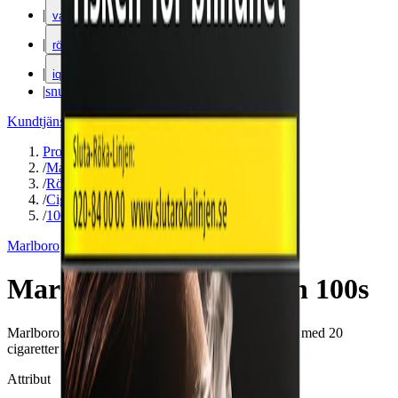
|
vape
|
rökning
|
iqos
|
snuskuriren
Kundtjänst
|
Varumärken
Produkter
/
Marlboro
/
Rökning
/
Cigaretter
/
100´s
Marlboro
Marlboro Crafted Green 100s
Marlboro Crafted Green 100s. Levereras i hårdpack med 20
cigaretter per förpackning.
Attribut