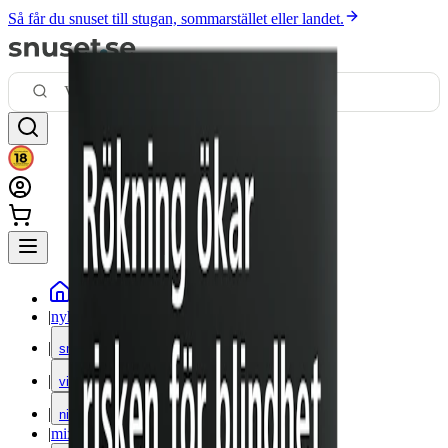
Så får du snuset till stugan, sommarstället eller landet.
|
nyheter
|
snus
|
vitt snus
|
nikotinfritt
|
mixpack