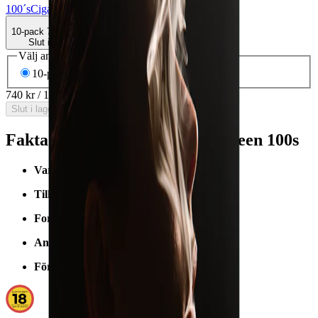
100´s
Cigaretter
Marlboro
Rökning
10-pack
740 kr
Slut i lager
Välj antal dosor
10-pack
740 kr
74 kr
/st
740 kr
/
10-pack
Slut i lager
Fakta om Marlboro Crafted Green 100s
Varumärke:
Marlboro
Tillverkare:
PMI/Philip Morris
Format/storlek:
100s
Antal per förpackning:
20 st
Förpackning:
Hårdpack