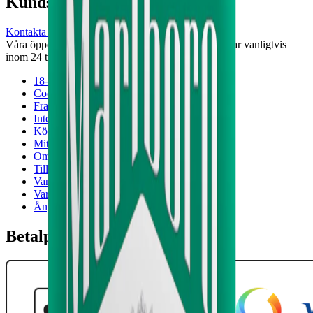
Kundservice
Kontakta oss
Våra öppettider är: Alla dagar 08:00 - 18:00 Vi svarar vanligtvis
inom 24 timmar på vardagar.
18-årsgräns
Cookiepolicy
Frakt- och leveransvillkor
Integritetspolicy
Köpvillkor
Mitt konto
Om Snuset.se
Tillgänglighetsredogörelse
Vanliga frågor
Varumärken
Ånger
Betalpartner