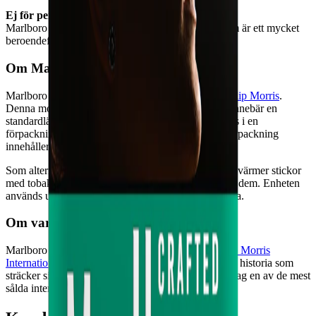
Ej för personer under 18 år.
Marlboro Crafted Green 100s innehåller nikotin som är ett mycket
beroendeframkallande ämne.
Om Marlboro Crafted Green 100s
Marlboro Crafted Green 100s är en cigarett från
Philip Morris
.
Denna modell kommer i formatet king Size, vilket innebär en
standardlängd på cirka 100 mm. Produkten levereras i en
förpackning av typen hårdpack och varje enskild förpackning
innehåller 20 stycken cigaretter.
Som alternativ finns
IQOS ILUMA
, ett system som värmer stickor
med tobak och/eller nikotin i stället för att förbränna dem. Enheten
används utan öppen låga och ger ingen rök eller aska.
Om varumärket Marlboro
Marlboro är ett cigarettmärke som idag ägs av
Philip Morris
International
. Varumärket har en lång dokumenterad historia som
sträcker sig tillbaka till slutet av 1800-talet och är i dag en av de mest
sålda internationella cigaretterna.