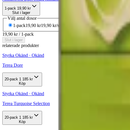
1-pack
19,90 kr
Slut i lager
Välj antal dosor
1-pack
19,90 kr
19,90 kr
/st
19,90 kr
/
1-pack
Slut i lager
relaterade produkter
Styrka Okänd · Okänd
Terea Dore
20-pack
1 185 kr
Köp
Styrka Okänd · Okänd
Terea Turquoise Selection
20-pack
1 185 kr
Köp