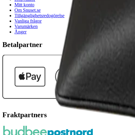
Mitt konto
Om Snuset.se
Tillgänglighetsredogörelse
Vanliga frågor
Varumärken
Ånger
Betalpartner
Fraktpartners