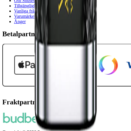
Om Snuset.se
Tillgänglighetsredogörelse
Vanliga frågor
Varumärken
Ånger
Betalpartner
Fraktpartners