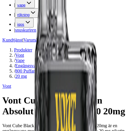
|
vape
|
rökning
|
iqos
|
snuskuriren
Kundtjänst
|
Varumärken
Produkter
/
Vont
/
Vape
/
Engångsvape
/
800 Puffar
/
20 mg
Vont
Vont Cube Black Edition
Absolut Passionfruit 800 20mg
Vont Cube Black Edition Absolut Passionfruit 800 20mg är en
engångsvape med smak av passionsfrukt, innehåller 20 mg nikotin