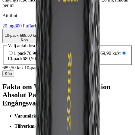
per ml.
Attribut
20 mg
800 Puffar
Engångsvape
Vape
Vont
10-pack
689,50 kr
Köp
Välj antal dosor
1-pack
76,90 kr
76,90 kr
/st
5-pack
349,50 kr
69,90 kr
/st
10-pack
689,50 kr
68,95 kr
/st
689,50 kr
/
10-pack
Köp
Fakta om Vont Cube Black Edition
Absolut Passionfruit 800 20mg
Engångsvape
Varumärke:
Vont
Tillverkare / leverantör:
Vont AB