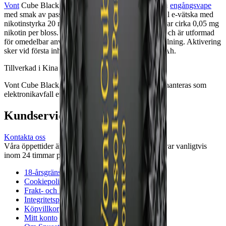
Vont
Cube Black Edition Absolut Passionfruit är en
engångsvape
med smak av passionsfrukt. Enheten innehåller 2 ml e-vätska med
nikotinstyrka 20 mg/ml nikotinsalter, vilket motsvarar cirka 0,05 mg
nikotin per bloss. Produkten ger upp till 800 bloss och är utformad
för omedelbar användning utan laddning eller påfyllning. Aktivering
sker vid första inhalering. Batteri: integrerat 550 mAh.
Tillverkad i Kina för Vont AB.
Vont Cube Black Edition Absolut Passionfruit bör hanteras som
elektronikavfall efter användning.
Kundservice
Kontakta oss
Våra öppettider är: Alla dagar 08:00 - 18:00 Vi svarar vanligtvis
inom 24 timmar på vardagar.
18-årsgräns
Cookiepolicy
Frakt- och leveransvillkor
Integritetspolicy
Köpvillkor
Mitt konto