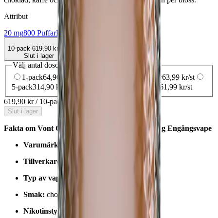
Attribut
20 mg
800 Puffar
Engångsvape
Vape
Vont
10-pack
619,90 kr
Slut i lager
Välj antal dosor
1-pack
64,90 kr
64,90 kr
/st
3-pack
191,97 kr
63,99 kr
/st
5-pack
314,90 kr
62,98 kr
/st
10-pack
619,90 kr
61,99 kr
/st
619,90 kr
/
10-pack
Slut i lager
Fakta om Vont Cube Creamy Tobacco 800 20mg Engångsvape
Varumärke:
Vont
Tillverkare / leverantör:
Vont AB
Typ av vape:
engångsvape
Smak:
choklad, kaffe & tobak
Nikotinstyrka
:
20 mg