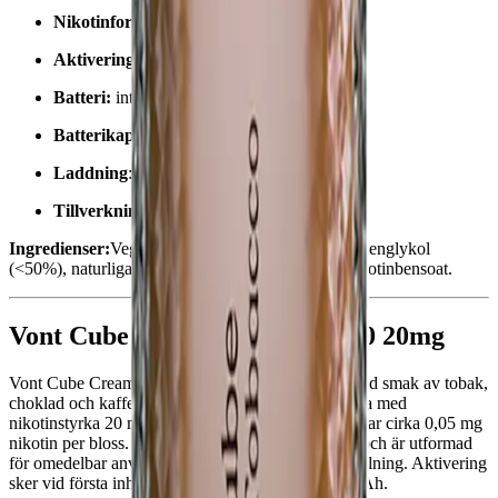
Nikotinformat:
nikotinsalter
Aktivering:
vid första inhalering
Batteri:
integrerat
Batterikapacitet:
550 mAh
Laddning
: ej uppladdningsbart
Tillverkningsland:
Kina
Ingredienser:
Vegetabilisk glycerin (<50%), propylenglykol
(<50%), naturliga och konstgjorda smakämnen, nikotinbensoat.
Vont Cube Creamy Tobacco 800 20mg
Vont Cube Creamy Tobacco är en
engångsvape
med smak av tobak,
choklad och kaffe. Enheten innehåller 2 ml e-vätska med
nikotinstyrka 20 mg/ml nikotinsalter, vilket motsvarar cirka 0,05 mg
nikotin per bloss. Produkten ger upp till 800 bloss och är utformad
för omedelbar användning utan laddning eller påfyllning. Aktivering
sker vid första inhalering. Batteri: integrerat 550 mAh.