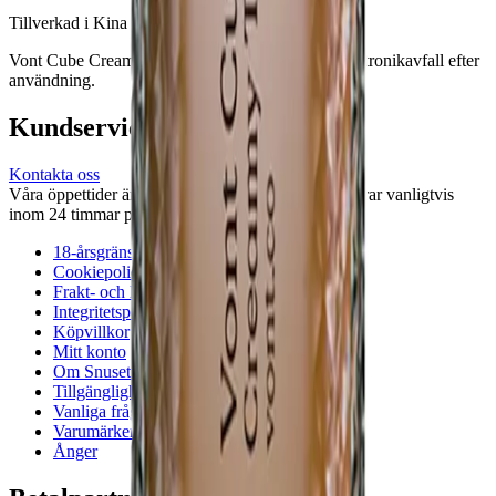
Tillverkad i Kina för Vont AB.
Vont Cube Creamy Tobacco bör hanteras som elektronikavfall efter
användning.
Kundservice
Kontakta oss
Våra öppettider är: Alla dagar 08:00 - 18:00 Vi svarar vanligtvis
inom 24 timmar på vardagar.
18-årsgräns
Cookiepolicy
Frakt- och leveransvillkor
Integritetspolicy
Köpvillkor
Mitt konto
Om Snuset.se
Tillgänglighetsredogörelse
Vanliga frågor
Varumärken
Ånger