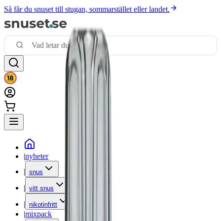
Så får du snuset till stugan, sommarstället eller landet.
|
nyheter
|
snus
|
vitt snus
|
nikotinfritt
|
mixpack