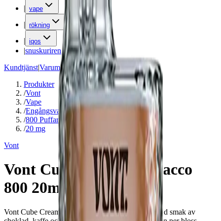
|
vape
|
rökning
|
iqos
|
snuskuriren
Kundtjänst
|
Varumärken
Produkter
/
Vont
/
Vape
/
Engångsvape
/
800 Puffar
/
20 mg
Vont
Vont Cube Creamy Tobacco
800 20mg
Vont Cube Creamy Tobacco är en engångsvape med smak av
choklad, kaffe och tobak. Innehåller 0,05 mg nikotin per bloss.