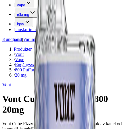
|
vape
|
rökning
|
iqos
|
snuskuriren
Kundtjänst
|
Varumärken
Produkter
/
Vont
/
Vape
/
Engångsvape
/
800 Puffar
/
20 mg
Vont
Vont Cube Fizzy Boost 800
20mg
Vont Cube Fizzy Boost är en engångsvape med smak av kanel och
karamell, innehåller 0,05 mg nikotin per bloss.