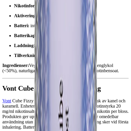
Nikotinformat:
nikotinsalter
Aktivering:
vid första inhalering
Batteri:
integrerat
Batterikapacitet:
550 mAh
Laddning
: ej uppladdningsbart
Tillverkningsland:
Kina
Ingredienser:
Vegetabilisk glycerin (<50%), propylenglykol
(<50%), naturliga och konstgjorda smakämnen, nikotinbensoat.
Vont Cube Fizzy Boost 800 20mg
Vont
Cube Fizzy Boost är en
engångsvape
med smak av kanel och
karamell. Enheten innehåller 2 ml e-vätska med nikotinstyrka 20
mg/ml nikotinsalter, vilket motsvarar cirka 0,05 mg nikotin per bloss.
Produkten ger upp till 800 bloss och är utformad för omedelbar
användning utan laddning eller påfyllning. Aktivering sker vid första
inhalering. Batteri: integrerat 550 mAh.