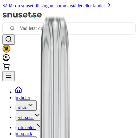
Så får du snuset till stugan, sommarstället eller landet.
|
nyheter
|
snus
|
vitt snus
|
nikotinfritt
|
mixpack