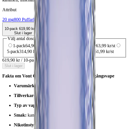
Attribut
20 mg
800 Puffar
Engångsvape
Vape
Vont
10-pack
619,90 kr
Slut i lager
Välj antal dosor
1-pack
64,90 kr
64,90 kr
/st
3-pack
191,97 kr
63,99 kr
/st
5-pack
314,90 kr
62,98 kr
/st
10-pack
619,90 kr
61,99 kr
/st
619,90 kr
/
10-pack
Slut i lager
Fakta om Vont Cube Fizzy Boost 800 20mg Engångsvape
Varumärke:
Vont
Tillverkare / leverantör:
Vont AB
Typ av vape:
engångsvape
Smak:
kanel och karamell
Nikotinstyrka
:
20 mg