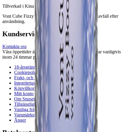
Tillverkad i Kina för Vont AB.
Vont Cube Fizzy Boost bör hanteras som elektronikavfall efter
användning.
Kundservice
Kontakta oss
Våra öppettider är: Alla dagar 08:00 - 18:00 Vi svarar vanligtvis
inom 24 timmar på vardagar.
18-årsgräns
Cookiepolicy
Frakt- och leveransvillkor
Integritetspolicy
Köpvillkor
Mitt konto
Om Snuset.se
Tillgänglighetsredogörelse
Vanliga frågor
Varumärken
Ånger