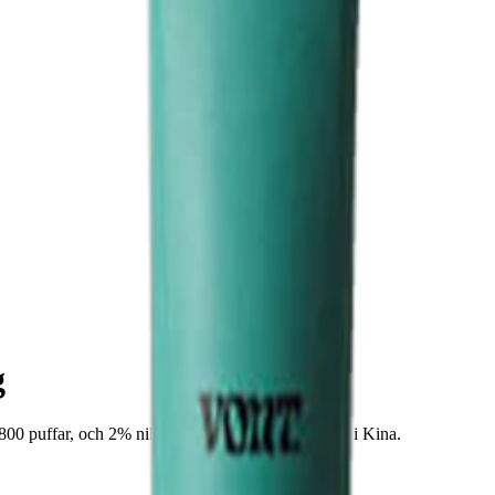
g
puffar, och 2% nikotinhalt. Tillverkas för Vont i Kina.