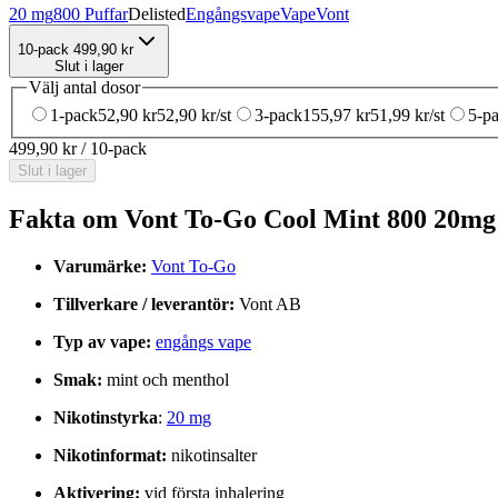
20 mg
800 Puffar
Delisted
Engångsvape
Vape
Vont
10-pack
499,90 kr
Slut i lager
Välj antal dosor
1-pack
52,90 kr
52,90 kr
/st
3-pack
155,97 kr
51,99 kr
/st
5-p
499,90 kr
/
10-pack
Slut i lager
Fakta om Vont To-Go Cool Mint 800 20m
Varumärke:
Vont To-Go
Tillverkare / leverantör:
Vont AB
Typ av vape:
engångs vape
Smak:
mint och menthol
Nikotinstyrka
:
20 mg
Nikotinformat:
nikotinsalter
Aktivering:
vid första inhalering