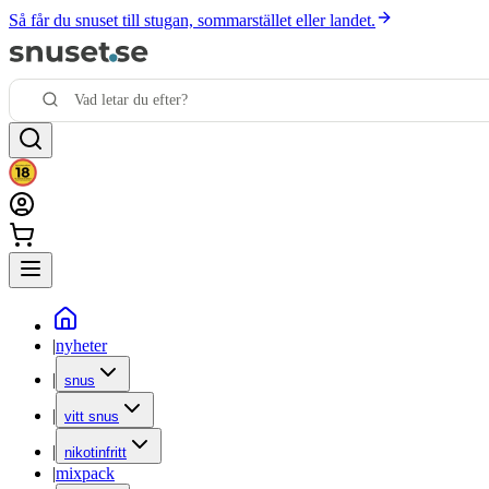
Så får du snuset till stugan, sommarstället eller landet.
|
nyheter
|
snus
|
vitt snus
|
nikotinfritt
|
mixpack