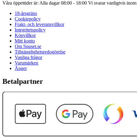
Våra öppettider är: Alla dagar 08:00 - 18:00 Vi svarar vanligtvis ino
18-årsgräns
Cookiepolicy
Frakt- och leveransvillkor
Integritetspolicy
Köpvillkor
Mitt konto
Om Snuset.se
Tillgänglighetsredogörelse
Vanliga frågor
Varumärken
Ånger
Betalpartner