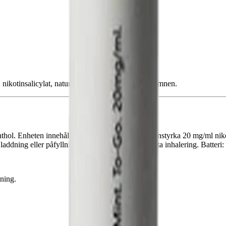
 nikotinsalicylat, naturliga och konstgjorda smakämnen.
ol. Enheten innehåller 2 ml e-vätska med nikotinstyrka 20 mg/ml nikoti
addning eller påfyllning. Aktivering sker vid första inhalering. Batteri
ning.