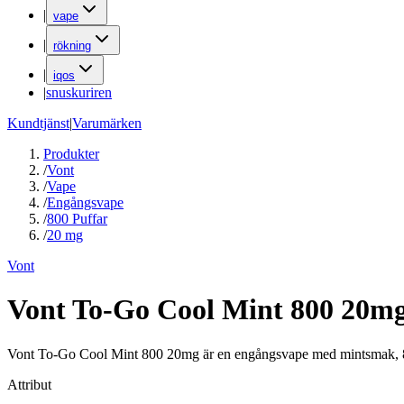
|
vape
|
rökning
|
iqos
|
snuskuriren
Kundtjänst
|
Varumärken
Produkter
/
Vont
/
Vape
/
Engångsvape
/
800 Puffar
/
20 mg
Vont
Vont To-Go Cool Mint 800 20m
Vont To-Go Cool Mint 800 20mg är en engångsvape med mintsmak, 800 
Attribut