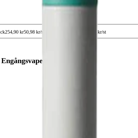
ack
254,90 kr
50,98 kr
/st
10-pack
499,90 kr
49,99 kr
/st
g Engångsvape