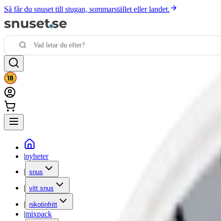
Så får du snuset till stugan, sommarstället eller landet.
|
nyheter
|
snus
|
vitt snus
|
nikotinfritt
|
mixpack