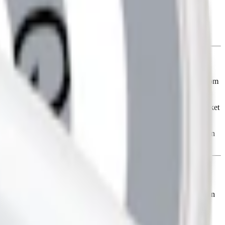
lmiak)
s och intensiv saltlakrits skapas en fyllig och distinkt smakprofil som
för dig som älskar aromatiska och karakteristiska smaker.
börjare och vana CBD-användare. Prillan har ett slimmat format, vilket
en behaglig upplevelse.
och framställd av naturliga ingredienser, inklusive hampaextrakt från
ta av CBD på ett hälsosamt och smakrikt sätt.
en avslappnande upplevelse i smaker som Watermelon Emilias Edition
s i 7 olika smaker och i två styrkor.