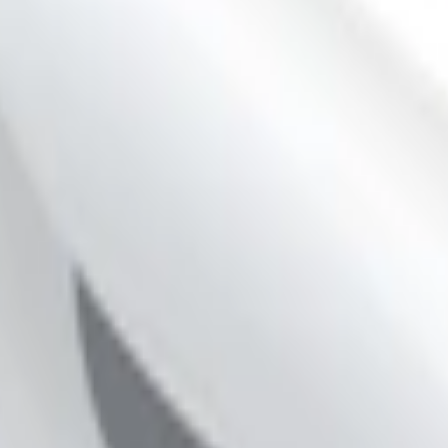
 propylenglykol), hampa extraxt (cannabis sativa) samt arom (lakrits, sa
er smaken av lakrits till nya nivåer. Med en balanserad mix av söt lakrit
kraftfull sälta, vilket ger en djup och robust smakupplevelse – perfekt 
55 %. Detta gör det till ett normalstarkt alternativ som passar både ny
a fukthalten säkerställer en jämn frisättning av både smak och CBD för 
 på 6,6 gram och en vikt på 0,44 gram per prilla. Produkten är vegansk 
et gör den till ett modernt och smakfullt alternativ för dig som vill nju
 är helt fritt från nikotin och tobak, men berikat med CBD. Voon ger 
n det självklara valet för den som söker balans och njutning. Voon finn