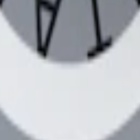
m 24 timmar på vardagar.