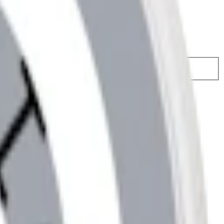
 124,50 kr
42,49 kr
/st