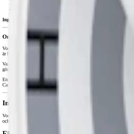
Smak:
lakrits/saltlakrits
Ingredienser:
sötningsmedel (maltitol), emulgeringsmedel (cellulosa,
Om Voon Salted Liquorice
Voon Salted Liquorice är ett
CBD-snus
utan tobak och nikotin som lyft
är både unik och nostalgisk. Den runda sötman från lakritsen möter en 
Varje prilla innehåller 20 mg CBD, vilket motsvarar en CBD-halt på 4,
gör den diskret under läppen utan att kännas eller synas. Den optimal
En dosa Voon Salted Liquorice innehåller 15 prillor, med en total vikt
Cannabis sativa. Dessutom är den fri från THC, nikotin och tobak, vilk
Information om varumärket Voon
Voon är ett modernt alternativ till traditionellt
snus
och
vitt snus
. Voon
och Cool Spearmint. Med fokus på kvalitet, hållbarhet och smak, är Voo
Färskt snus