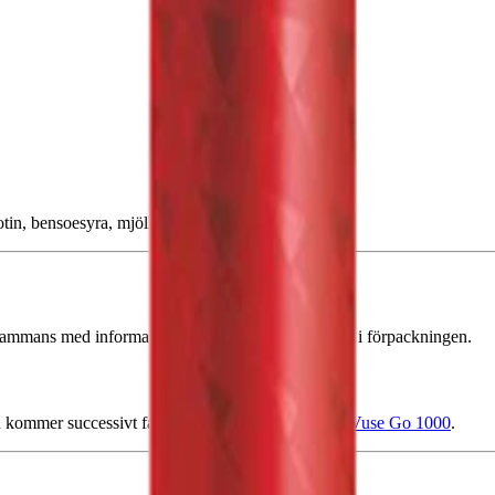
tin, bensoesyra, mjölksyra och vatten.
lsammans med information om innehåll och säkerhet i förpackningen.
kommer successivt fasas ut för att ersättas av nya
Vuse Go 1000
.