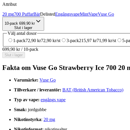
Attribut
20 mg
700 Puffar
Bär
Delisted
Engångsvape
Mint
Vape
Vuse Go
10-pack
699,90 kr
Slut i lager
Välj antal dosor
1-pack
72,90 kr
72,90 kr
/st
3-pack
215,97 kr
71,99 kr
/st
5-p
699,90 kr
/
10-pack
Slut i lager
Fakta om Vuse Go Strawberry Ice 700 20
Varumärke:
Vuse Go
Tillverkare / leverantör:
BAT (British American Tobacco)
Typ av vape:
engångs vape
Smak:
jordgubbe
Nikotinstyrka
:
20 mg
Nikotinformat:
nikotinsalter