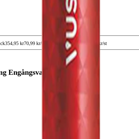
ack
354,95 kr
70,99 kr
/st
10-pack
699,90 kr
69,99 kr
/st
 mg Engångsvape