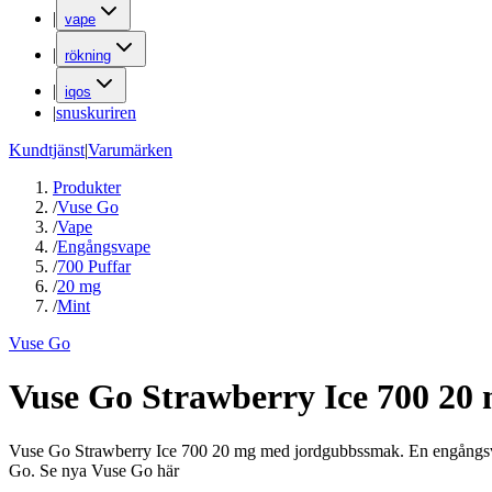
|
vape
|
rökning
|
iqos
|
snuskuriren
Kundtjänst
|
Varumärken
Produkter
/
Vuse Go
/
Vape
/
Engångsvape
/
700 Puffar
/
20 mg
/
Mint
Vuse Go
Vuse Go Strawberry Ice 700 20
Vuse Go Strawberry Ice 700 20 mg med jordgubbssmak. En engångsvap
Go. Se nya Vuse Go här