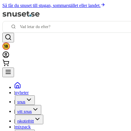
Så får du snuset till stugan, sommarstället eller landet.
|
nyheter
|
snus
|
vitt snus
|
nikotinfritt
|
mixpack