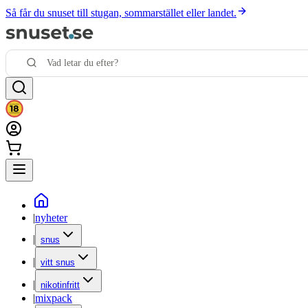
Så får du snuset till stugan, sommarstället eller landet.
|
nyheter
|
snus
|
vitt snus
|
nikotinfritt
|
mixpack