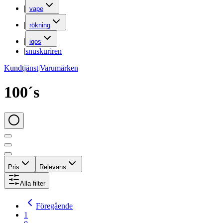
|
vape
|
rökning
|
iqos
|
snuskuriren
Kundtjänst
|
Varumärken
100´s
Pris
Relevans
Alla filter
Föregående
1