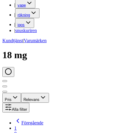
|
vape
|
rökning
|
iqos
|
snuskuriren
Kundtjänst
|
Varumärken
18 mg
Pris
Relevans
Alla filter
Föregående
1