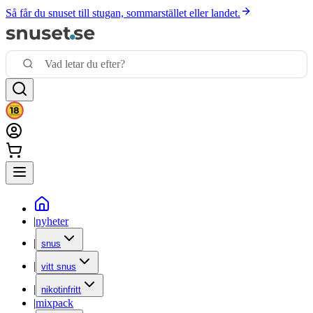
Så får du snuset till stugan, sommarstället eller landet.
|
nyheter
|
snus
|
vitt snus
|
nikotinfritt
|
mixpack