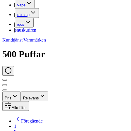
|
vape
|
rökning
|
iqos
|
snuskuriren
Kundtjänst
|
Varumärken
500 Puffar
Pris
Relevans
Alla filter
Föregående
1