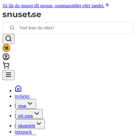
Så får du snuset till stugan, sommarstället eller landet.
|
nyheter
|
snus
|
vitt snus
|
nikotinfritt
|
mixpack