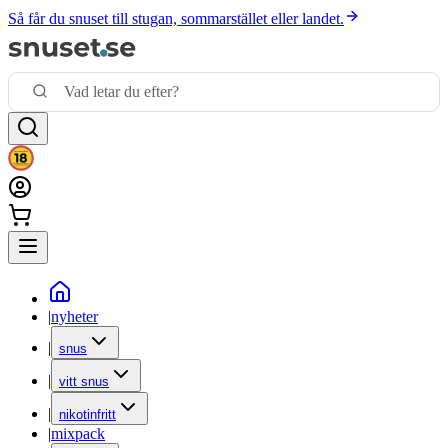
Så får du snuset till stugan, sommarstället eller landet.
|
nyheter
|
snus
|
vitt snus
|
nikotinfritt
|
mixpack