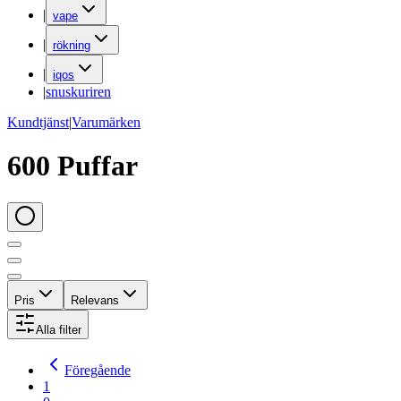
|
vape
|
rökning
|
iqos
|
snuskuriren
Kundtjänst
|
Varumärken
600 Puffar
Pris
Relevans
Alla filter
Föregående
1