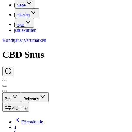
|
vape
|
rökning
|
iqos
|
snuskuriren
Kundtjänst
|
Varumärken
CBD Snus
Pris
Relevans
Alla filter
Föregående
1