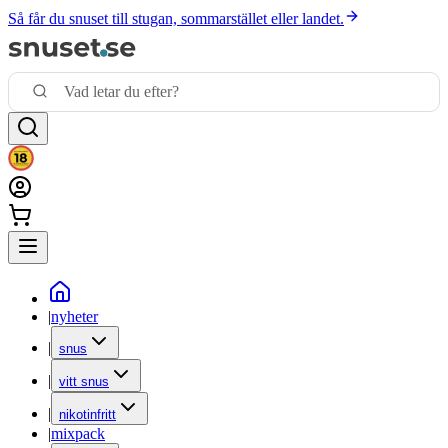
Så får du snuset till stugan, sommarstället eller landet.
|
nyheter
|
snus
|
vitt snus
|
nikotinfritt
|
mixpack