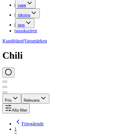
|
vape
|
rökning
|
iqos
|
snuskuriren
Kundtjänst
|
Varumärken
Chili
Pris
Relevans
Alla filter
Föregående
1