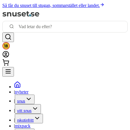
Så får du snuset till stugan, sommarstället eller landet.
|
nyheter
|
snus
|
vitt snus
|
nikotinfritt
|
mixpack