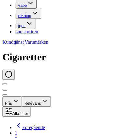
|
vape
|
rökning
|
iqos
|
snuskuriren
Kundtjänst
|
Varumärken
Cigaretter
Pris
Relevans
Alla filter
Föregående
1