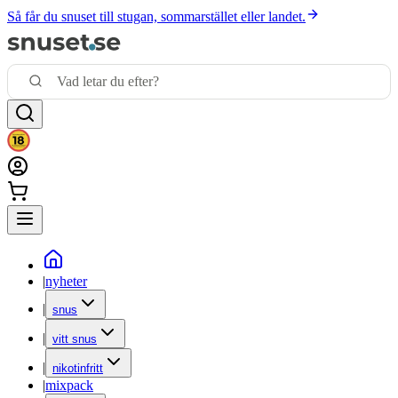
Så får du snuset till stugan, sommarstället eller landet.
|
nyheter
|
snus
|
vitt snus
|
nikotinfritt
|
mixpack