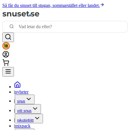
Så får du snuset till stugan, sommarstället eller landet.
|
nyheter
|
snus
|
vitt snus
|
nikotinfritt
|
mixpack