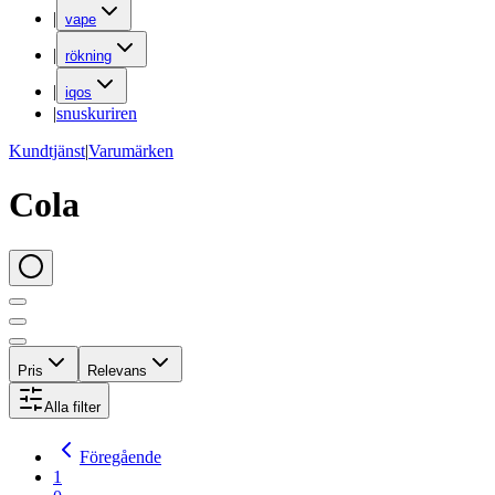
|
vape
|
rökning
|
iqos
|
snuskuriren
Kundtjänst
|
Varumärken
Cola
Pris
Relevans
Alla filter
Föregående
1