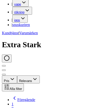
|
vape
|
rökning
|
iqos
|
snuskuriren
Kundtjänst
|
Varumärken
Extra Stark
Pris
Relevans
Alla filter
Föregående
1