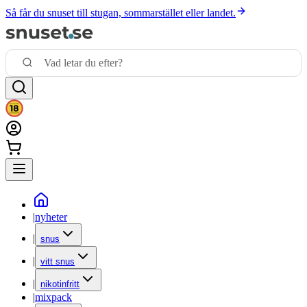
Så får du snuset till stugan, sommarstället eller landet.
|
nyheter
|
snus
|
vitt snus
|
nikotinfritt
|
mixpack