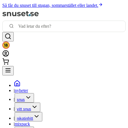
Så får du snuset till stugan, sommarstället eller landet.
|
nyheter
|
snus
|
vitt snus
|
nikotinfritt
|
mixpack