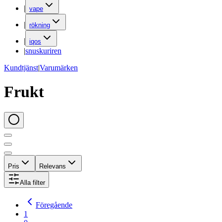
|
vape
|
rökning
|
iqos
|
snuskuriren
Kundtjänst
|
Varumärken
Frukt
Pris
Relevans
Alla filter
Föregående
1