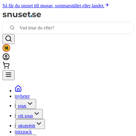
Så får du snuset till stugan, sommarstället eller landet.
|
nyheter
|
snus
|
vitt snus
|
nikotinfritt
|
mixpack