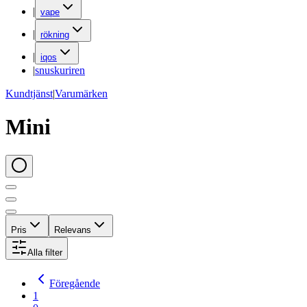
|
vape
|
rökning
|
iqos
|
snuskuriren
Kundtjänst
|
Varumärken
Mini
Pris
Relevans
Alla filter
Föregående
1