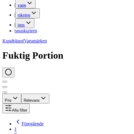
|
vape
|
rökning
|
iqos
|
snuskuriren
Kundtjänst
|
Varumärken
Fuktig Portion
Pris
Relevans
Alla filter
Föregående
1