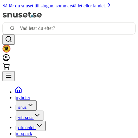
Så får du snuset till stugan, sommarstället eller landet.
|
nyheter
|
snus
|
vitt snus
|
nikotinfritt
|
mixpack