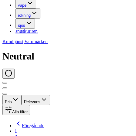
|
vape
|
rökning
|
iqos
|
snuskuriren
Kundtjänst
|
Varumärken
Neutral
Pris
Relevans
Alla filter
Föregående
1