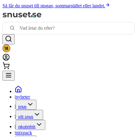
Så får du snuset till stugan, sommarstället eller landet.
|
nyheter
|
snus
|
vitt snus
|
nikotinfritt
|
mixpack