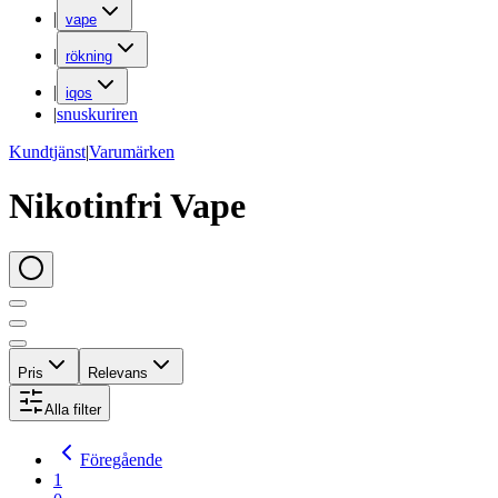
|
vape
|
rökning
|
iqos
|
snuskuriren
Kundtjänst
|
Varumärken
Nikotinfri Vape
Pris
Relevans
Alla filter
Föregående
1