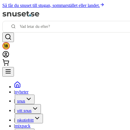
Så får du snuset till stugan, sommarstället eller landet.
|
nyheter
|
snus
|
vitt snus
|
nikotinfritt
|
mixpack