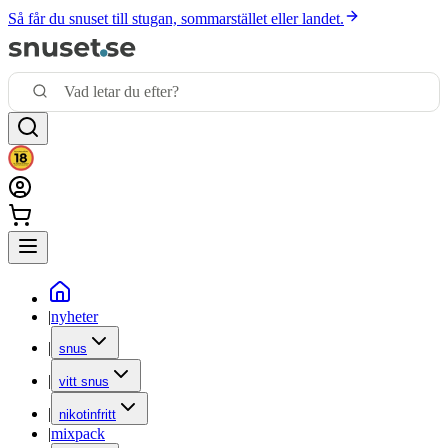
Så får du snuset till stugan, sommarstället eller landet.
|
nyheter
|
snus
|
vitt snus
|
nikotinfritt
|
mixpack