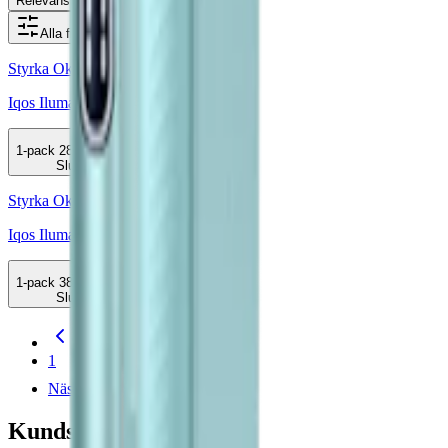
Relevans
Alla filter
Styrka Okänd · Övrigt
Iqos Iluma One Breeze Blue
1-pack
289 kr
Slut
Styrka Okänd · Övrigt
Iqos Iluma Breeze blue
1-pack
389 kr
Slut
Föregående
1
Nästa
Kundservice