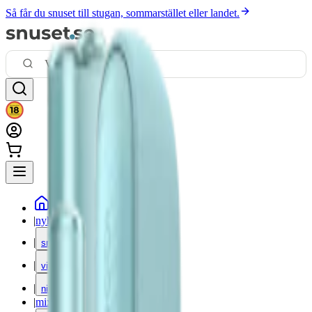
Så får du snuset till stugan, sommarstället eller landet.
|
nyheter
|
snus
|
vitt snus
|
nikotinfritt
|
mixpack