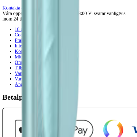
Kontakta oss
Våra öppettider är: Alla dagar 08:00 - 18:00 Vi svarar vanligtvis
inom 24 timmar på vardagar.
18-årsgräns
Cookiepolicy
Frakt- och leveransvillkor
Integritetspolicy
Köpvillkor
Mitt konto
Om Snuset.se
Tillgänglighetsredogörelse
Vanliga frågor
Varumärken
Ånger
Betalpartner