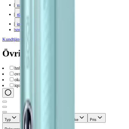
|
vape
|
rökning
|
iqos
|
snuskuriren
Kundtjänst
|
Varumärken
Övrigt
hnb
(
2
)
ovrigt
(
2
)
okand
(
2
)
iqos
(
2
)
Typ
Format
Styrka
Märke
Pris