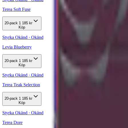
Terea Soft Fuse
20-pack
1 185 kr
Köp
Styrka Okänd · Okänd
Levia Blueberry
20-pack
1 185 kr
Köp
Styrka Okänd · Okänd
Terea Teak Selection
20-pack
1 185 kr
Köp
Styrka Okänd · Okänd
Terea Dore