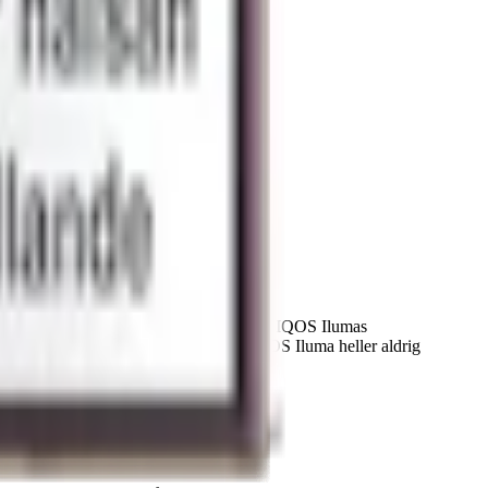
sitter ett metallelement som aktiveras av IQOS Ilumas
m stickan aldrig genomborras behöver IQOS Iluma heller aldrig