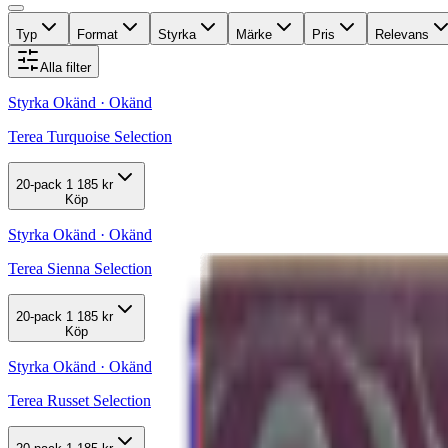
Typ
Format
Styrka
Märke
Pris
Relevans
Alla filter
Styrka Okänd · Okänd
Terea Turquoise Selection
20-pack
1 185 kr
Köp
Styrka Okänd · Okänd
Terea Sienna Selection
20-pack
1 185 kr
Köp
Styrka Okänd · Okänd
Terea Russet Selection