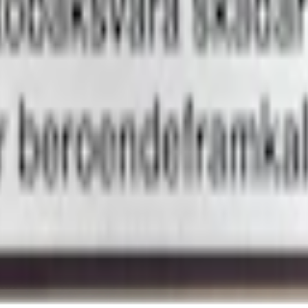
 värms upp via induktion istället för förbränning. Inuti varje sticka 
Det frigör nikotin och smak utan eld, aska eller röklukt — och efterso
nuter eller 14 drag, beroende på vad som inträffar först
kor