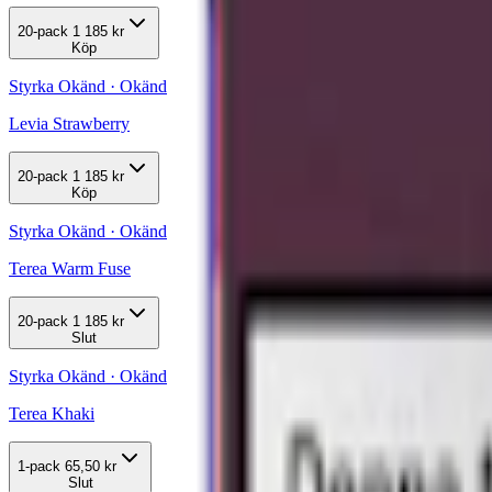
20-pack
1 185 kr
Köp
Styrka Okänd · Okänd
Levia Strawberry
20-pack
1 185 kr
Köp
Styrka Okänd · Okänd
Terea Warm Fuse
20-pack
1 185 kr
Slut
Styrka Okänd · Okänd
Terea Khaki
1-pack
65,50 kr
Slut