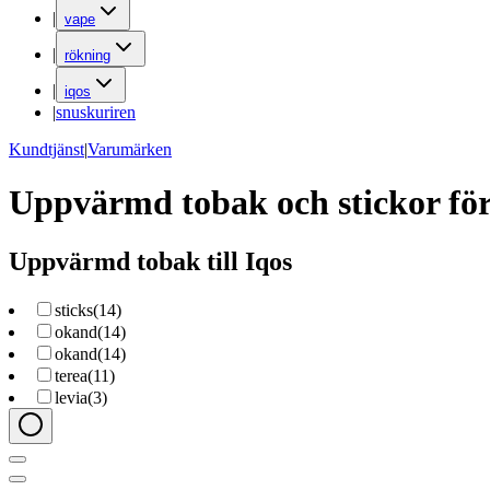
|
vape
|
rökning
|
iqos
|
snuskuriren
Kundtjänst
|
Varumärken
Uppvärmd tobak och stickor fö
Uppvärmd tobak till Iqos
sticks
(
14
)
okand
(
14
)
okand
(
14
)
terea
(
11
)
levia
(
3
)