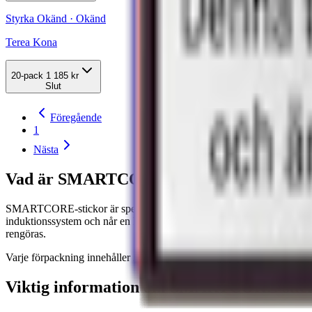
Styrka Okänd · Okänd
Terea Kona
20-pack
1 185 kr
Slut
Föregående
1
Nästa
Vad är SMARTCORE-stickor?
SMARTCORE-stickor är speciellt utvecklade för IQOS Iluma-enheter och
induktionssystem och når en kontrollerad temperatur på runt 350 °C. 
rengöras.
Varje förpackning innehåller 20 stickor. En session varar upp till 6 mi
Viktig information om SMARTCORE-stic