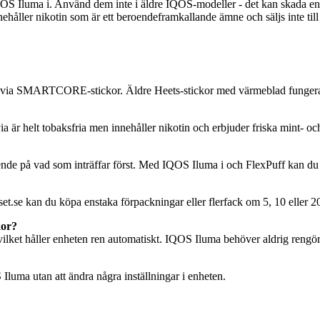
ma i. Använd dem inte i äldre IQOS-modeller - det kan skada enheten
nnehåller nikotin som är ett beroendeframkallande ämne och säljs inte til
via SMARTCORE-stickor. Äldre Heets-stickor med värmeblad fungerar 
ia är helt tobaksfria men innehåller nikotin och erbjuder friska mint-
ende på vad som inträffar först. Med IQOS Iluma i och FlexPuff kan du få
e kan du köpa enstaka förpackningar eller flerfack om 5, 10 eller 20 
kor?
vilket håller enheten ren automatiskt. IQOS Iluma behöver aldrig rengör
Iluma utan att ändra några inställningar i enheten.