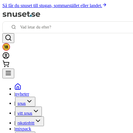
Så får du snuset till stugan, sommarstället eller landet.
|
nyheter
|
snus
|
vitt snus
|
nikotinfritt
|
mixpack