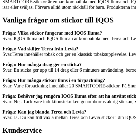
SMARTCORE-stickor är enbart kompatibla med IQOS Iluma och IQOS Ilu
isär eller sväljas. Förvara alltid utom räckhåll för barn. Produkterna i
Vanliga frågor om stickor till IQOS
Fråga: Vilka stickor fungerar med IQOS Iluma?
Svar: IQOS Iluma och IQOS Iluma i är kompatibla med Terea och Le
Fråga: Vad skiljer Terea från Levia?
Svar:Terea innehåller tobak och ger en klassisk tobaksupplevelse. Lev
Fråga: Hur många drag ger en sticka?
Svar: En sticka ger upp till 14 drag eller 6 minuters användning, bero
Fråga: Hur många stickor finns i en förpackning?
Svar: Varje förpackning innehåller 20 SMARTCORE-stickor. På Snuset.s
Fråga: Behöver jag rengöra IQOS Iluma efter att ha använt stic
Svar: Nej. Tack vare induktionstekniken genomborras aldrig stickan, 
Fråga: Kan jag blanda Terea och Levia?
Svar: Ja. Du kan fritt växla mellan Terea och Levia-stickor i din IQOS 
Kundservice