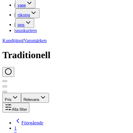
|
vape
|
rökning
|
iqos
|
snuskuriren
Kundtjänst
|
Varumärken
Traditionell
Pris
Relevans
Alla filter
Föregående
1