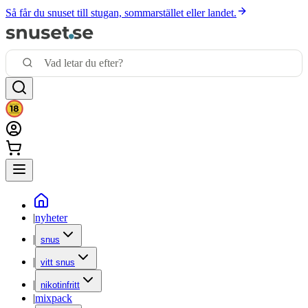
Så får du snuset till stugan, sommarstället eller landet.
|
nyheter
|
snus
|
vitt snus
|
nikotinfritt
|
mixpack