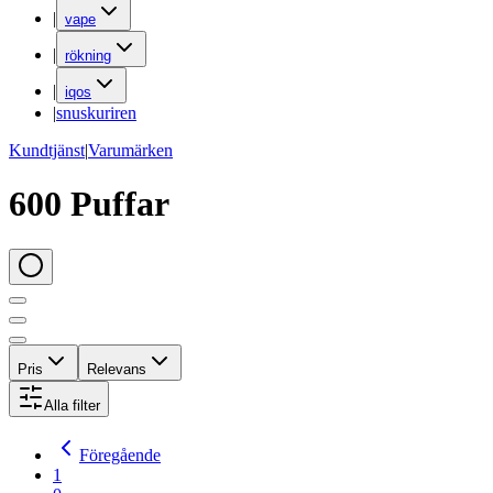
|
vape
|
rökning
|
iqos
|
snuskuriren
Kundtjänst
|
Varumärken
600 Puffar
Pris
Relevans
Alla filter
Föregående
1