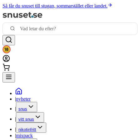
Så får du snuset till stugan, sommarstället eller landet.
|
nyheter
|
snus
|
vitt snus
|
nikotinfritt
|
mixpack