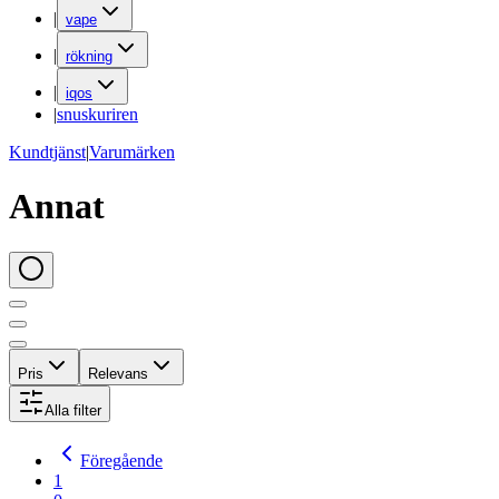
|
vape
|
rökning
|
iqos
|
snuskuriren
Kundtjänst
|
Varumärken
Annat
Pris
Relevans
Alla filter
Föregående
1