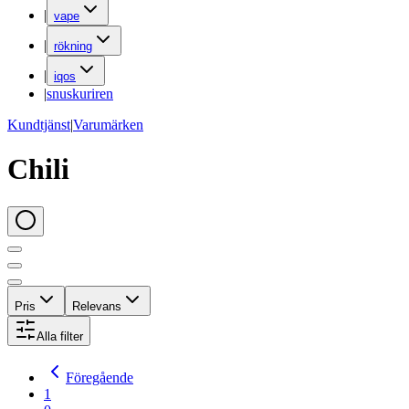
|
vape
|
rökning
|
iqos
|
snuskuriren
Kundtjänst
|
Varumärken
Chili
Pris
Relevans
Alla filter
Föregående
1