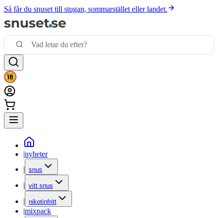
Så får du snuset till stugan, sommarstället eller landet.
|
nyheter
|
snus
|
vitt snus
|
nikotinfritt
|
mixpack