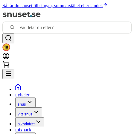
Så får du snuset till stugan, sommarstället eller landet.
|
nyheter
|
snus
|
vitt snus
|
nikotinfritt
|
mixpack