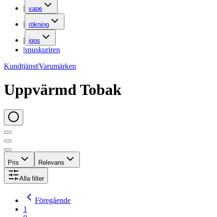
|
vape
|
rökning
|
iqos
|
snuskuriren
Kundtjänst
|
Varumärken
Uppvärmd Tobak
Pris
Relevans
Alla filter
Föregående
1