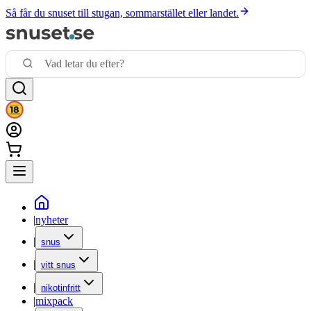
Så får du snuset till stugan, sommarstället eller landet.
|
nyheter
|
snus
|
vitt snus
|
nikotinfritt
|
mixpack