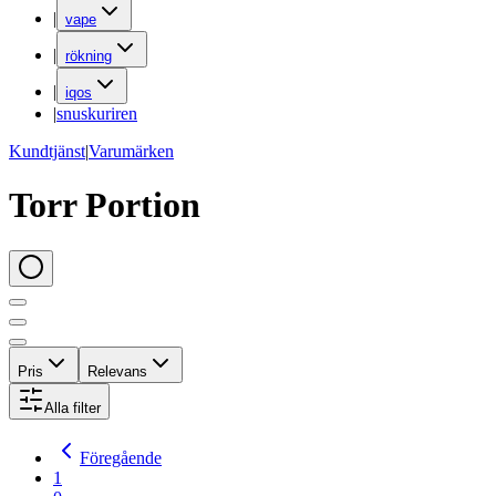
|
vape
|
rökning
|
iqos
|
snuskuriren
Kundtjänst
|
Varumärken
Torr Portion
Pris
Relevans
Alla filter
Föregående
1