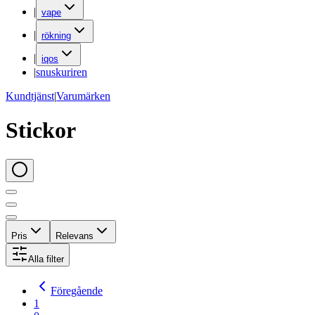
|
vape
|
rökning
|
iqos
|
snuskuriren
Kundtjänst
|
Varumärken
Stickor
Pris
Relevans
Alla filter
Föregående
1