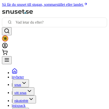
Så får du snuset till stugan, sommarstället eller landet.
|
nyheter
|
snus
|
vitt snus
|
nikotinfritt
|
mixpack