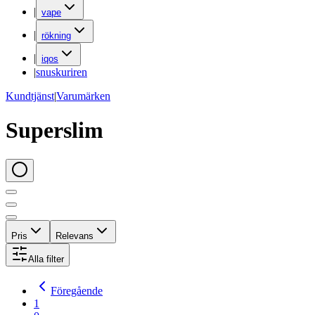
|
vape
|
rökning
|
iqos
|
snuskuriren
Kundtjänst
|
Varumärken
Superslim
Pris
Relevans
Alla filter
Föregående
1