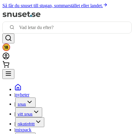
Så får du snuset till stugan, sommarstället eller landet.
|
nyheter
|
snus
|
vitt snus
|
nikotinfritt
|
mixpack