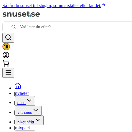
Så får du snuset till stugan, sommarstället eller landet.
|
nyheter
|
snus
|
vitt snus
|
nikotinfritt
|
mixpack