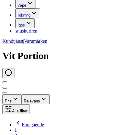
|
vape
|
rökning
|
iqos
|
snuskuriren
Kundtjänst
|
Varumärken
Vit Portion
Pris
Relevans
Alla filter
Föregående
1