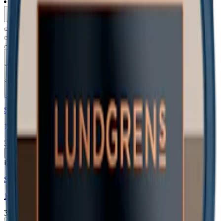
lundgrens
(
3
)
Typ
Format
Styrka
Smak
Märke
Pris
Relevans
Alla filter
Styrka Normal · Large
10 Lundgrens Skåne + 1 Aros Dagg
334 kr
Köp
Extra Stark
Styrka Extra Stark · Large
10 Lundgrens Skåne Stark + 1 Aros Frostnatt
334 kr