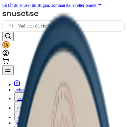
Så får du snuset till stugan, sommarstället eller landet.
|
nyheter
|
snus
|
vitt snus
|
nikotinfritt
|
mixpack