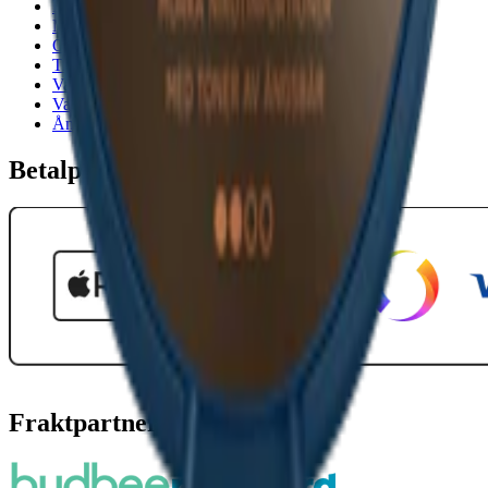
Köpvillkor
Mitt konto
Om Snuset.se
Tillgänglighetsredogörelse
Vanliga frågor
Varumärken
Ånger
Betalpartner
Fraktpartners