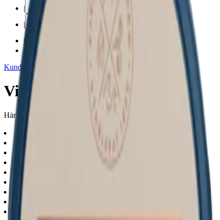
|
vape
|
rökning
|
iqos
|
snuskuriren
Kundtjänst
|
Varumärken
Vitt snus med enbärsmak
Här finner du tobaksfritt vitt snus med smak av enbär.
np
(
3
)
white-portion
(
2
)
regular
(
3
)
normal
(
2
)
extra-strong
(
1
)
strong
(
1
)
juniper
(
3
)
traditional
(
3
)
mint
(
1
)