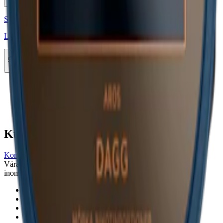
Köp
Styrka Normal · Large
Lundgrens Aros Dagg 2
5-pack
143,90 kr
Köp
Föregående
1
Nästa
Kundservice
Kontakta oss
Våra öppettider är: Alla dagar 08:00 - 18:00 Vi svarar vanligtvis
inom 24 timmar på vardagar.
18-årsgräns
Cookiepolicy
Frakt- och leveransvillkor
Integritetspolicy