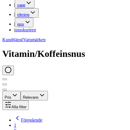
|
vape
|
rökning
|
iqos
|
snuskuriren
Kundtjänst
|
Varumärken
Vitamin/Koffeinsnus
Pris
Relevans
Alla filter
Föregående
1