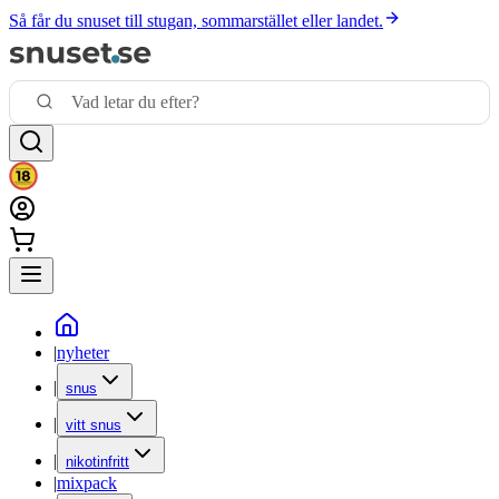
Så får du snuset till stugan, sommarstället eller landet.
|
nyheter
|
snus
|
vitt snus
|
nikotinfritt
|
mixpack