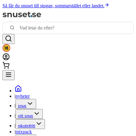
Så får du snuset till stugan, sommarstället eller landet.
|
nyheter
|
snus
|
vitt snus
|
nikotinfritt
|
mixpack