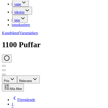
|
vape
|
rökning
|
iqos
|
snuskuriren
Kundtjänst
|
Varumärken
1100 Puffar
Pris
Relevans
Alla filter
Föregående
1