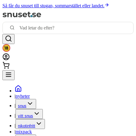
Så får du snuset till stugan, sommarstället eller landet.
|
nyheter
|
snus
|
vitt snus
|
nikotinfritt
|
mixpack