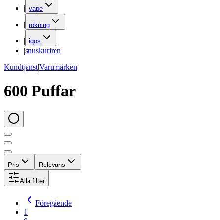
|
vape
|
rökning
|
iqos
|
snuskuriren
Kundtjänst
|
Varumärken
600 Puffar
Pris
Relevans
Alla filter
Föregående
1