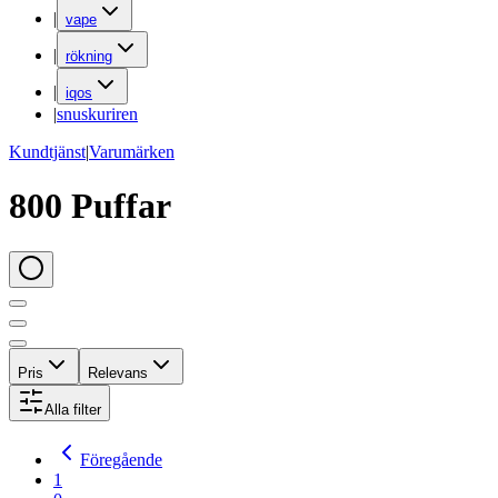
|
vape
|
rökning
|
iqos
|
snuskuriren
Kundtjänst
|
Varumärken
800 Puffar
Pris
Relevans
Alla filter
Föregående
1