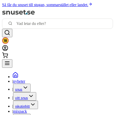
Så får du snuset till stugan, sommarstället eller landet.
|
nyheter
|
snus
|
vitt snus
|
nikotinfritt
|
mixpack