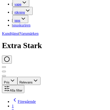
|
vape
|
rökning
|
iqos
|
snuskuriren
Kundtjänst
|
Varumärken
Extra Stark
Pris
Relevans
Alla filter
Föregående
1