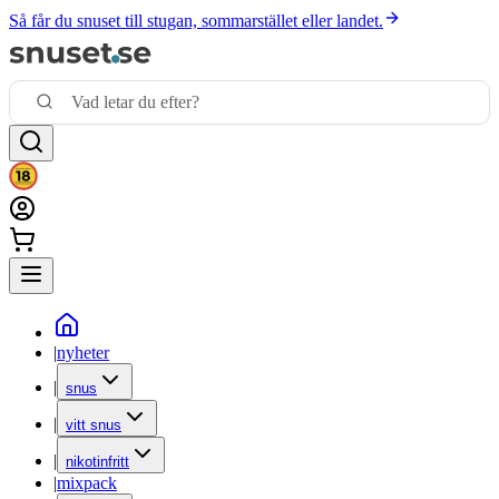
Så får du snuset till stugan, sommarstället eller landet.
|
nyheter
|
snus
|
vitt snus
|
nikotinfritt
|
mixpack