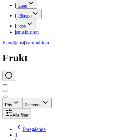
|
vape
|
rökning
|
iqos
|
snuskuriren
Kundtjänst
|
Varumärken
Frukt
Pris
Relevans
Alla filter
Föregående
1