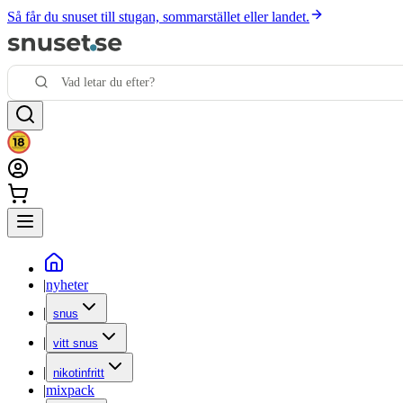
Så får du snuset till stugan, sommarstället eller landet.
|
nyheter
|
snus
|
vitt snus
|
nikotinfritt
|
mixpack