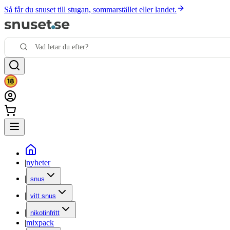
Så får du snuset till stugan, sommarstället eller landet.
|
nyheter
|
snus
|
vitt snus
|
nikotinfritt
|
mixpack