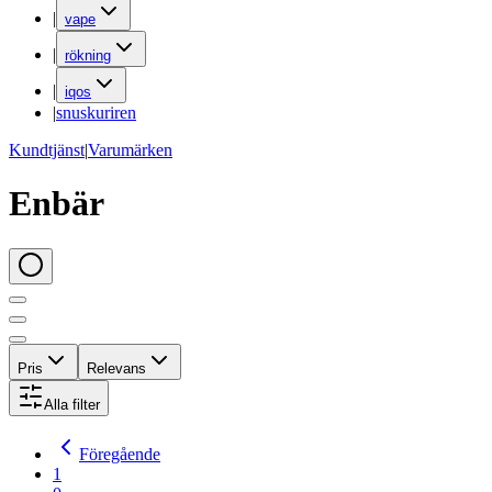
|
vape
|
rökning
|
iqos
|
snuskuriren
Kundtjänst
|
Varumärken
Enbär
Pris
Relevans
Alla filter
Föregående
1