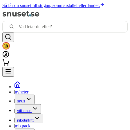
Så får du snuset till stugan, sommarstället eller landet.
|
nyheter
|
snus
|
vitt snus
|
nikotinfritt
|
mixpack