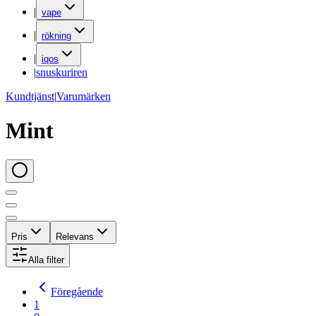
|
vape
|
rökning
|
iqos
|
snuskuriren
Kundtjänst
|
Varumärken
Mint
Pris
Relevans
Alla filter
Föregående
1